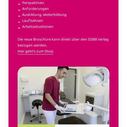
Perspektiven
Anforderungen
Ausbildung, Weiterbildung
Laufbahnen
Arbeitssituationen
Die neue Broschüre kann direkt über den SDBB Verlag
bezogen werden.
Hier geht's zum Shop
.