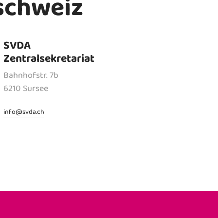
schweiz
SVDA
Zentralsekretariat
Bahnhofstr. 7b
6210 Sursee
info
@
svda.ch